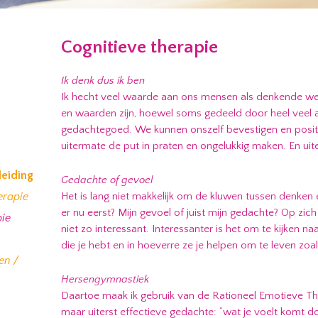
Cognitieve therapie
Ik denk dus ik ben
Ik hecht veel waarde aan ons mensen als denkende w
en waarden zijn, hoewel soms gedeeld door heel veel an
gedachtegoed. We kunnen onszelf bevestigen en positi
uitermate de put in praten en ongelukkig maken. En uite
leiding
Gedachte of gevoel
Het is lang niet makkelijk om de kluwen tussen denken
erapie
er nu eerst? Mijn gevoel of juist mijn gedachte? Op zi
pie
niet zo interessant. Interessanter is het om te kijken 
die je hebt en in hoeverre ze je helpen om te leven zoa
en /
Hersengymnastiek
Daartoe maak ik gebruik van de Rationeel Emotieve The
maar uiterst effectieve gedachte: “wat je voelt komt d