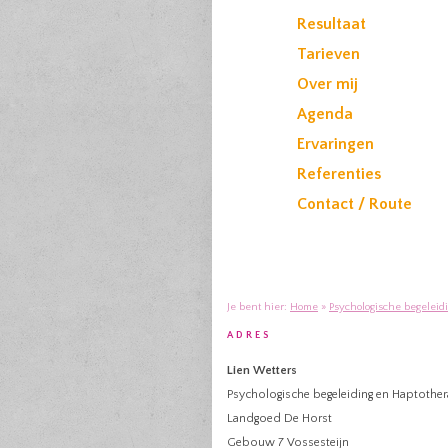
Resultaat
Tarieven
Over mij
Agenda
Ervaringen
Referenties
Contact / Route
Je bent hier:
Home
»
Psychologische begeleid
ADRES
Lien Wetters
Psychologische begeleiding en Haptother
Landgoed De Horst
Gebouw 7 Vossesteijn